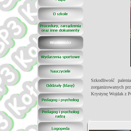
Szkodliwość paleni
zorganizowanych prze
Krystynę Wojdak z Po