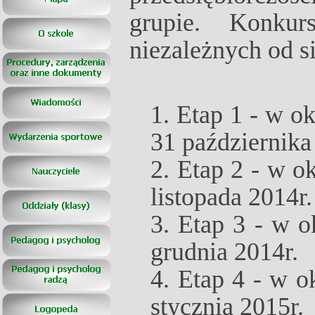
grupie. Konku
niezależnych od s
1. Etap 1
-
w okr
31 października
2. Etap 2
-
w okr
listopada 2014r.
3. Etap 3
-
w ok
grudnia 2014r.
4. Etap 4 -
w ok
stycznia 2015r.