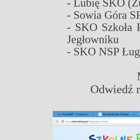
-
Lubię SKO (Z
-
Sowia Góra S
-
SKO Szkoła P
Jegłowniku
-
SKO NSP Ługi
Odwiedź n